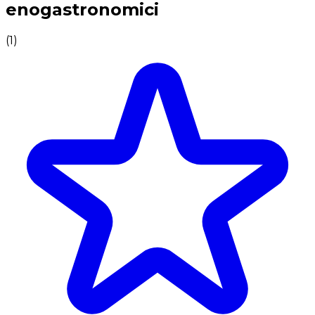
enogastronomici
(
1
)