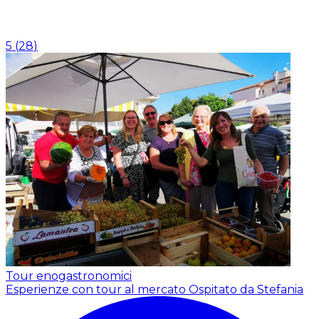
5
(
28
)
Tour enogastronomici
Esperienze con tour al mercato
Ospitato da Stefania