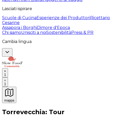
Lasciati ispirare
Scuole di Cucina
Esperienze dei Produttori
Ricettario
Cesarine
Assapora i Borghi
Dimore d'Epoca
Chi siamo
Unisciti a noi
Sostenibilità
Press & PR
Cambia lingua
1
1
mappa
Esperienze culinarie indimenticabili: Esperienze gastro
Torrevecchia: Tour