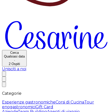
Cerca
Qualsiasi data
·
2
Ospiti
Unisciti a noi
Categorie
Esperienze gastronomiche
Corsi di Cucina
Tour
enogastronomici
Gift Card
Aziende
Team Building
Agenti di viaggio