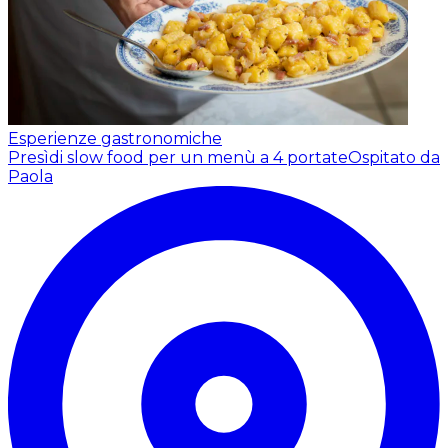
Esperienze gastronomiche
Presìdi slow food per un menù a 4 portate
Ospitato da
Paola