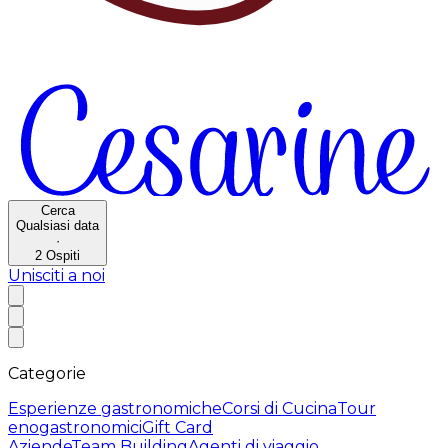
Cerca
Qualsiasi data
·
2
Ospiti
Unisciti a noi
Categorie
Esperienze gastronomiche
Corsi di Cucina
Tour
enogastronomici
Gift Card
Aziende
Team Building
Agenti di viaggio