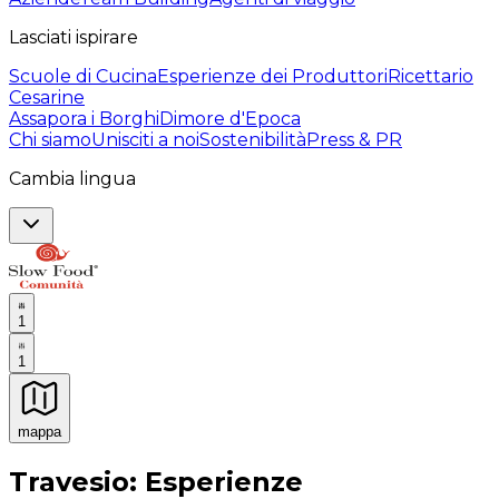
Lasciati ispirare
Scuole di Cucina
Esperienze dei Produttori
Ricettario
Cesarine
Assapora i Borghi
Dimore d'Epoca
Chi siamo
Unisciti a noi
Sostenibilità
Press & PR
Cambia lingua
1
1
mappa
Esperienze culinarie indimenticabili: Esperienze gastro
Travesio: Esperienze