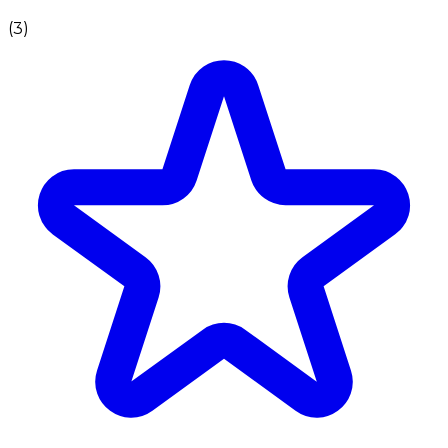
(
3
)