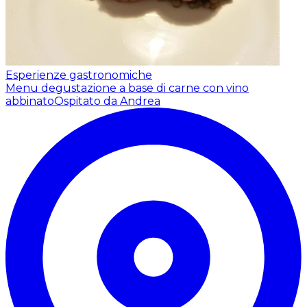
Esperienze gastronomiche
Menu degustazione a base di carne con vino
abbinato
Ospitato da Andrea