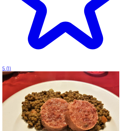
5
(
1
)