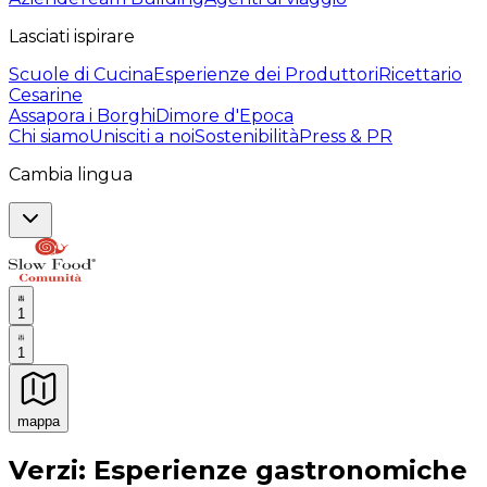
Lasciati ispirare
Scuole di Cucina
Esperienze dei Produttori
Ricettario
Cesarine
Assapora i Borghi
Dimore d'Epoca
Chi siamo
Unisciti a noi
Sostenibilità
Press & PR
Cambia lingua
1
1
mappa
Esperienze culinarie indimenticabili: Esperienze gastro
Verzi: Esperienze gastronomiche