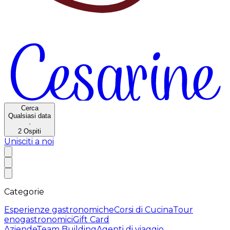
Cerca
Qualsiasi data
·
2
Ospiti
Unisciti a noi
Categorie
Esperienze gastronomiche
Corsi di Cucina
Tour
enogastronomici
Gift Card
Aziende
Team Building
Agenti di viaggio