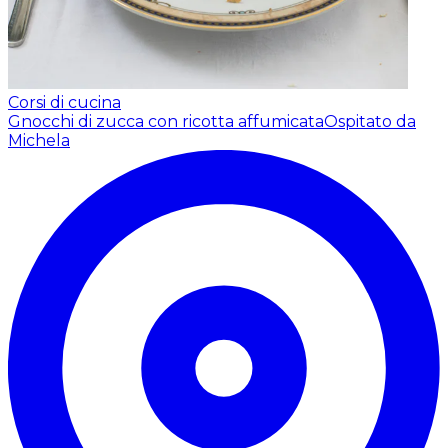
Corsi di cucina
Gnocchi di zucca con ricotta affumicata
Ospitato da
Michela