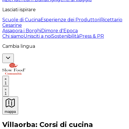
Lasciati ispirare
Scuole di Cucina
Esperienze dei Produttori
Ricettario
Cesarine
Assapora i Borghi
Dimore d'Epoca
Chi siamo
Unisciti a noi
Sostenibilità
Press & PR
Cambia lingua
1
1
mappa
Esperienze culinarie indimenticabili: Esperienze gastro
Villaorba: Corsi di cucina