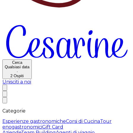
Cerca
Qualsiasi data
·
2
Ospiti
Unisciti a noi
Categorie
Esperienze gastronomiche
Corsi di Cucina
Tour
enogastronomici
Gift Card
Aziende
Team Building
Agenti di viaggio