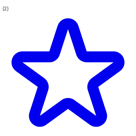
(
2
)