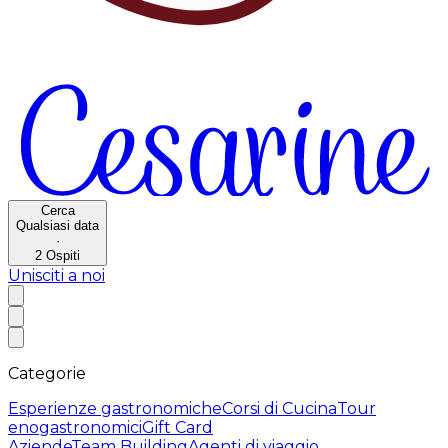
Cerca
Qualsiasi data
·
2
Ospiti
Unisciti a noi
Categorie
Esperienze gastronomiche
Corsi di Cucina
Tour
enogastronomici
Gift Card
Aziende
Team Building
Agenti di viaggio