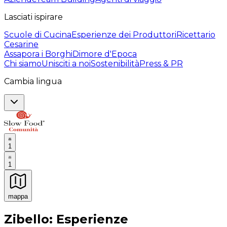
Lasciati ispirare
Scuole di Cucina
Esperienze dei Produttori
Ricettario
Cesarine
Assapora i Borghi
Dimore d'Epoca
Chi siamo
Unisciti a noi
Sostenibilità
Press & PR
Cambia lingua
1
1
mappa
Esperienze culinarie indimenticabili: Esperienze gastro
Zibello: Esperienze