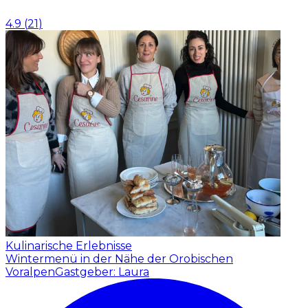
4.9
(
21
)
Kulinarische Erlebnisse
Wintermenü in der Nähe der Orobischen
Voralpen
Gastgeber: Laura