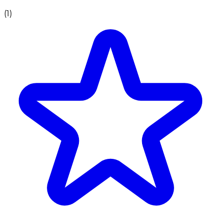
(
1
)