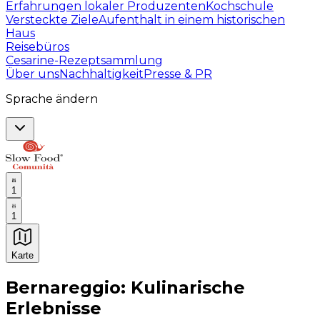
Erfahrungen lokaler Produzenten
Kochschule
Versteckte Ziele
Aufenthalt in einem historischen
Haus
Reisebüros
Cesarine-Rezeptsammlung
Über uns
Nachhaltigkeit
Presse & PR
Sprache ändern
1
1
Karte
Unvergessliche kulinarische Erlebnisse: Gastronomis
Bernareggio: Kulinarische
Erlebnisse