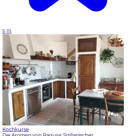
5
(
1
)
Kochkurse
Die Aromen von Ragusa: Sizilianischer