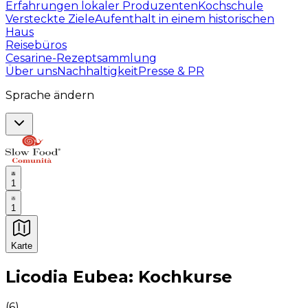
Erfahrungen lokaler Produzenten
Kochschule
Versteckte Ziele
Aufenthalt in einem historischen
Haus
Reisebüros
Cesarine-Rezeptsammlung
Über uns
Nachhaltigkeit
Presse & PR
Sprache ändern
1
1
Karte
Unvergessliche kulinarische Erlebnisse: Gastronomis
Licodia Eubea: Kochkurse
(
6
)