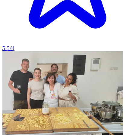
5
(
14
)