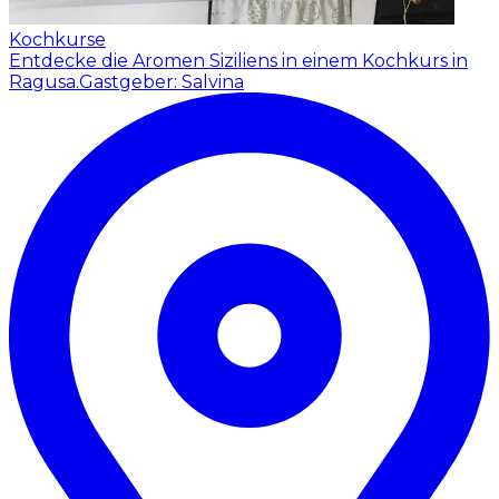
Kochkurse
Entdecke die Aromen Siziliens in einem Kochkurs in
Ragusa.
Gastgeber: Salvina