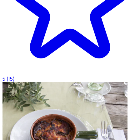
5
(
15
)