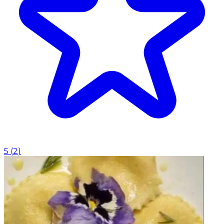
5
(
2
)