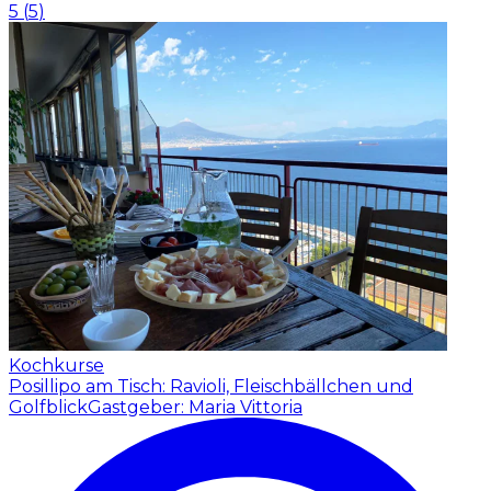
5
(
5
)
Kochkurse
Posillipo am Tisch: Ravioli, Fleischbällchen und
Golfblick
Gastgeber: Maria Vittoria