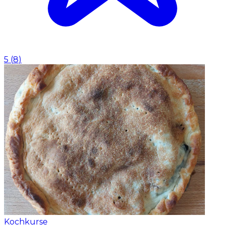
5
(
8
)
Kochkurse