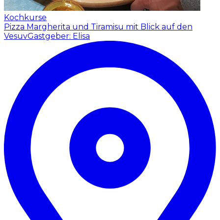
Kochkurse
Pizza Margherita und Tiramisu mit Blick auf den
Vesuv
Gastgeber: Elisa