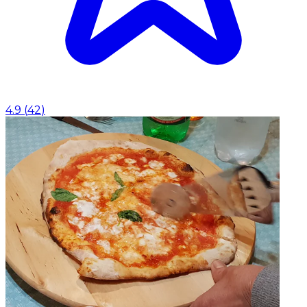
4.9
(
42
)