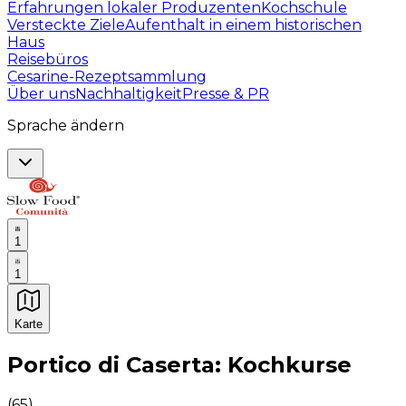
Erfahrungen lokaler Produzenten
Kochschule
Versteckte Ziele
Aufenthalt in einem historischen
Haus
Reisebüros
Cesarine-Rezeptsammlung
Über uns
Nachhaltigkeit
Presse & PR
Sprache ändern
1
1
Karte
Unvergessliche kulinarische Erlebnisse: Gastronomis
Portico di Caserta: Kochkurse
(
65
)