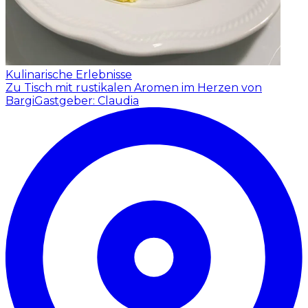
Kulinarische Erlebnisse
Zu Tisch mit rustikalen Aromen im Herzen von
Bargi
Gastgeber: Claudia