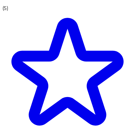
(
5
)