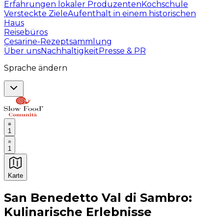
Erfahrungen lokaler Produzenten
Kochschule
Versteckte Ziele
Aufenthalt in einem historischen
Haus
Reisebüros
Cesarine-Rezeptsammlung
Über uns
Nachhaltigkeit
Presse & PR
Sprache ändern
1
1
Karte
Unvergessliche kulinarische Erlebnisse: Gastronomis
San Benedetto Val di Sambro:
Kulinarische Erlebnisse