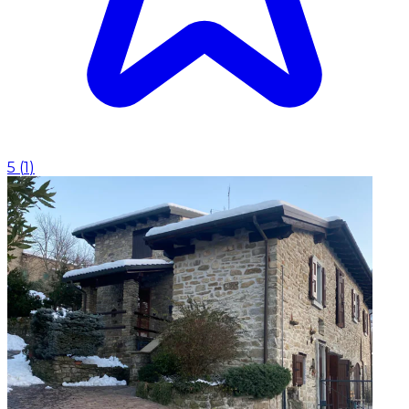
5
(
1
)