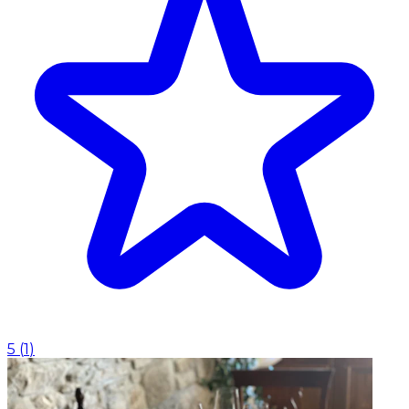
5
(
1
)