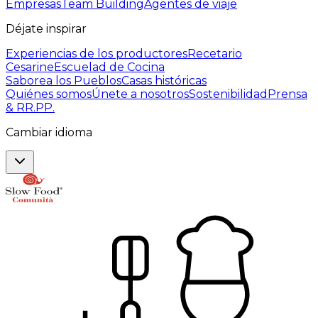
Empresas
Team Building
Agentes de viaje
Déjate inspirar
Experiencias de los productores
Recetario
Cesarine
Escuelad de Cocina
Saborea los Pueblos
Casas históricas
Quiénes somos
Únete a nosotros
Sostenibilidad
Prensa
& RR.PP.
Cambiar idioma