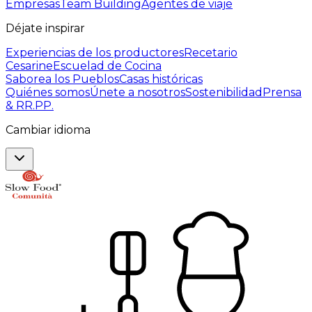
Empresas
Team Building
Agentes de viaje
Déjate inspirar
Experiencias de los productores
Recetario
Cesarine
Escuelad de Cocina
Saborea los Pueblos
Casas históricas
Quiénes somos
Únete a nosotros
Sostenibilidad
Prensa
& RR.PP.
Cambiar idioma