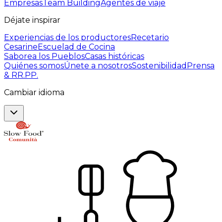
Empresas
Team Building
Agentes de viaje
Déjate inspirar
Experiencias de los productores
Recetario
Cesarine
Escuelad de Cocina
Saborea los Pueblos
Casas históricas
Quiénes somos
Únete a nosotros
Sostenibilidad
Prensa
& RR.PP.
Cambiar idioma