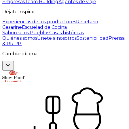
Empresas
Team Building
Agentes de viaje
Déjate inspirar
Experiencias de los productores
Recetario
Cesarine
Escuelad de Cocina
Saborea los Pueblos
Casas históricas
Quiénes somos
Únete a nosotros
Sostenibilidad
Prensa
& RR.PP.
Cambiar idioma