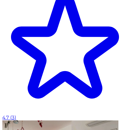
4.7
(
3
)