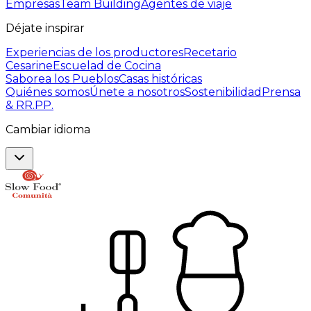
Empresas
Team Building
Agentes de viaje
Déjate inspirar
Experiencias de los productores
Recetario
Cesarine
Escuelad de Cocina
Saborea los Pueblos
Casas históricas
Quiénes somos
Únete a nosotros
Sostenibilidad
Prensa
& RR.PP.
Cambiar idioma