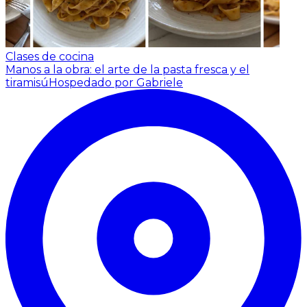
Clases de cocina
Manos a la obra: el arte de la pasta fresca y el
tiramisú
Hospedado por Gabriele