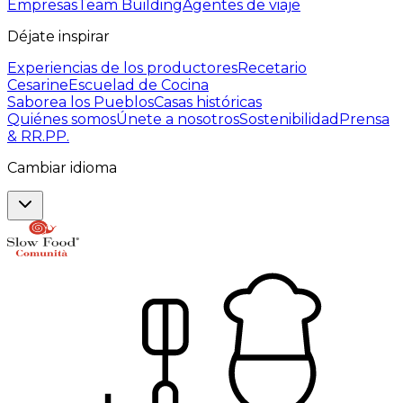
Empresas
Team Building
Agentes de viaje
Déjate inspirar
Experiencias de los productores
Recetario
Cesarine
Escuelad de Cocina
Saborea los Pueblos
Casas históricas
Quiénes somos
Únete a nosotros
Sostenibilidad
Prensa
& RR.PP.
Cambiar idioma