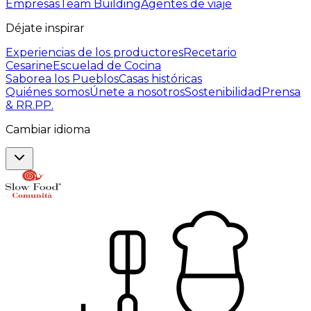
Empresas
Team Building
Agentes de viaje
Déjate inspirar
Experiencias de los productores
Recetario
Cesarine
Escuelad de Cocina
Saborea los Pueblos
Casas históricas
Quiénes somos
Únete a nosotros
Sostenibilidad
Prensa
& RR.PP.
Cambiar idioma