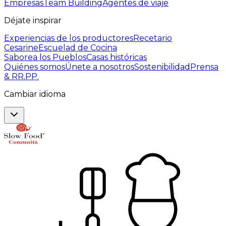
Empresas
Team Building
Agentes de viaje
Déjate inspirar
Experiencias de los productores
Recetario
Cesarine
Escuelad de Cocina
Saborea los Pueblos
Casas históricas
Quiénes somos
Únete a nosotros
Sostenibilidad
Prensa
& RR.PP.
Cambiar idioma