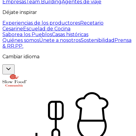
Empresas
Team Building
Agentes de viaje
Déjate inspirar
Experiencias de los productores
Recetario
Cesarine
Escuelad de Cocina
Saborea los Pueblos
Casas históricas
Quiénes somos
Únete a nosotros
Sostenibilidad
Prensa
& RR.PP.
Cambiar idioma