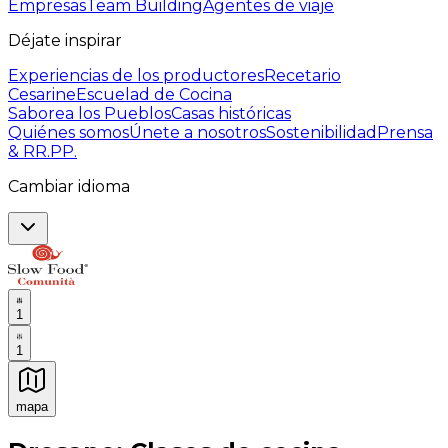
Empresas
Team Building
Agentes de viaje
Déjate inspirar
Experiencias de los productores
Recetario
Cesarine
Escuelad de Cocina
Saborea los Pueblos
Casas históricas
Quiénes somos
Únete a nosotros
Sostenibilidad
Prensa
& RR.PP.
Cambiar idioma
1
1
mapa
Experiencias culinarias inolvidables: Experiencias gast