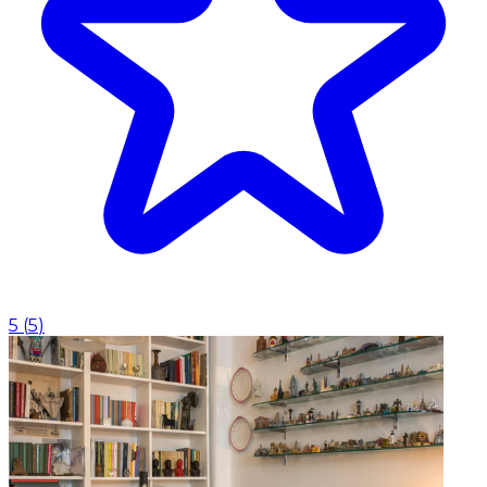
5
(
5
)