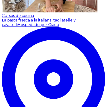
Cursos de cocina
La pasta fresca a la italiana: tagliatelle y
cavatelli
Hospedado por Giada