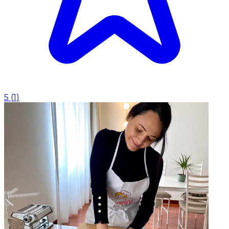
5
(
1
)