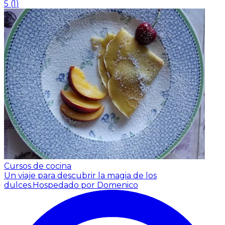
5
(
1
)
Cursos de cocina
Un viaje para descubrir la magia de los
dulces.
Hospedado por Domenico