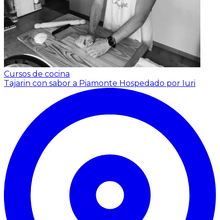
Cursos de cocina
Tajarin con sabor a Piamonte
Hospedado por Iuri