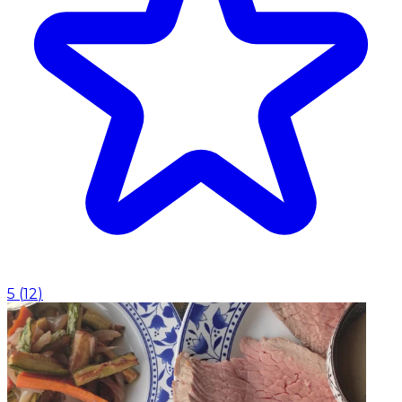
5
(
12
)