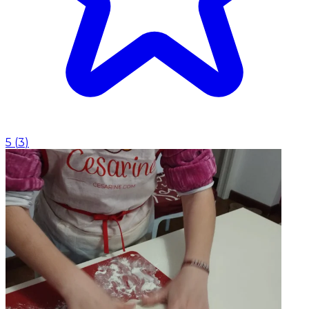
5
(
3
)