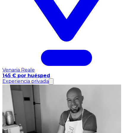
Venaria Reale
145 € por huésped
Experiencia privada