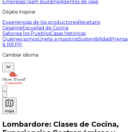
Empresas
Team Building
Agentes de viaje
Déjate inspirar
Experiencias de los productores
Recetario
Cesarine
Escuelad de Cocina
Saborea los Pueblos
Casas históricas
Quiénes somos
Únete a nosotros
Sostenibilidad
Prensa
& RR.PP.
Cambiar idioma
mapa
Experiencias culinarias inolvidables: Experiencias gast
Lombardore: Clases de Cocina,