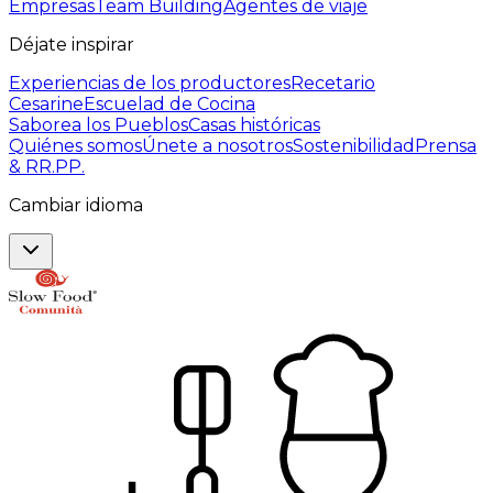
Empresas
Team Building
Agentes de viaje
Déjate inspirar
Experiencias de los productores
Recetario
Cesarine
Escuelad de Cocina
Saborea los Pueblos
Casas históricas
Quiénes somos
Únete a nosotros
Sostenibilidad
Prensa
& RR.PP.
Cambiar idioma