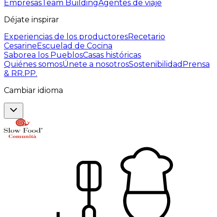
Empresas
Team Building
Agentes de viaje
Déjate inspirar
Experiencias de los productores
Recetario
Cesarine
Escuelad de Cocina
Saborea los Pueblos
Casas históricas
Quiénes somos
Únete a nosotros
Sostenibilidad
Prensa
& RR.PP.
Cambiar idioma