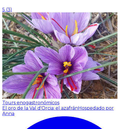
5
(
3
)
Tours enogastronómicos
El oro de la Val d'Orcia: el azafrán
Hospedado por
Anna