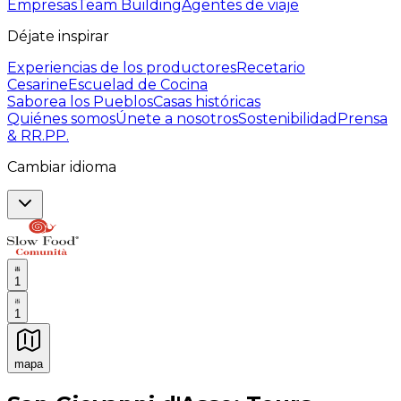
Empresas
Team Building
Agentes de viaje
Déjate inspirar
Experiencias de los productores
Recetario
Cesarine
Escuelad de Cocina
Saborea los Pueblos
Casas históricas
Quiénes somos
Únete a nosotros
Sostenibilidad
Prensa
& RR.PP.
Cambiar idioma
1
1
mapa
Experiencias culinarias inolvidables: Experiencias gast