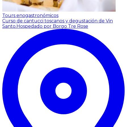
Tours enogastronómicos
Curso de cantucci toscanos y degustación de Vin
Santo.
Hospedado por Borgo Tre Rose