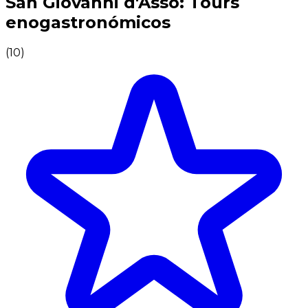
San Giovanni d'Asso: Tours
enogastronómicos
(
10
)