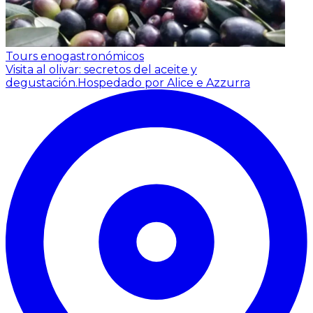
Tours enogastronómicos
Visita al olivar: secretos del aceite y
degustación.
Hospedado por Alice e Azzurra