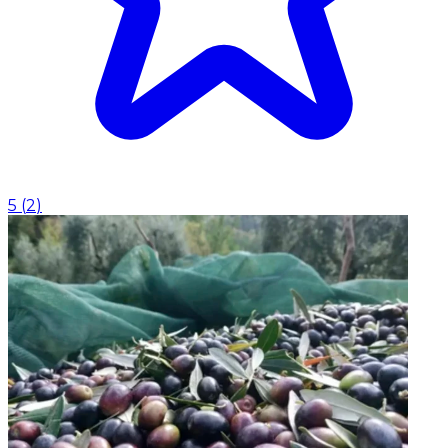
5
(
2
)