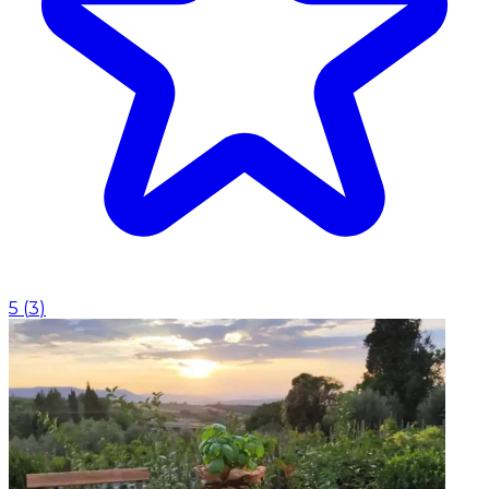
5
(
3
)