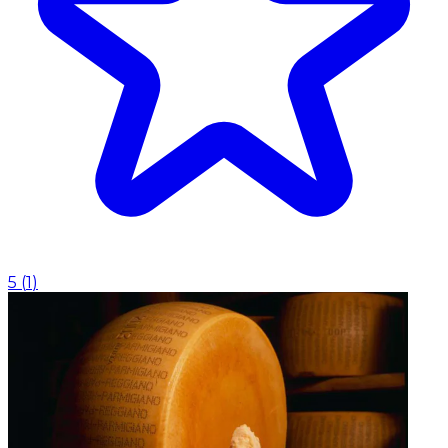
5
(
1
)