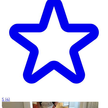
5
(
4
)