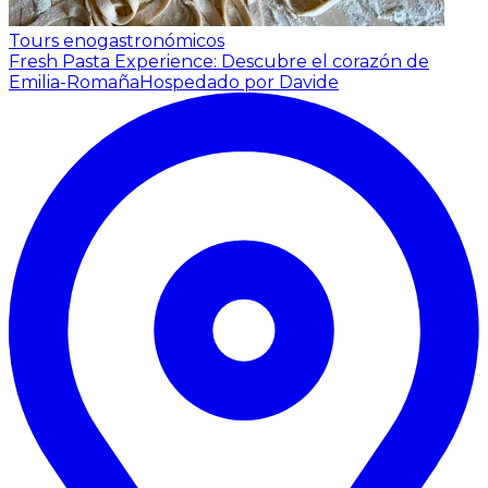
Tours enogastronómicos
Fresh Pasta Experience: Descubre el corazón de
Emilia-Romaña
Hospedado por Davide