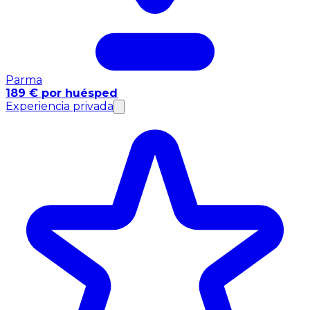
Parma
189 € por huésped
Experiencia privada