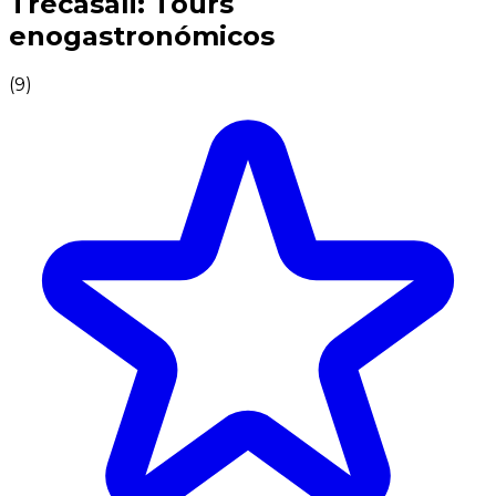
Trecasali: Tours
enogastronómicos
(
9
)