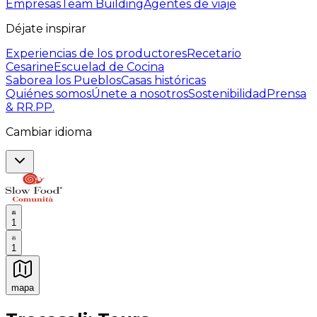
Empresas
Team Building
Agentes de viaje
Déjate inspirar
Experiencias de los productores
Recetario
Cesarine
Escuelad de Cocina
Saborea los Pueblos
Casas históricas
Quiénes somos
Únete a nosotros
Sostenibilidad
Prensa
& RR.PP.
Cambiar idioma
1
1
mapa
Experiencias culinarias inolvidables: Experiencias gast