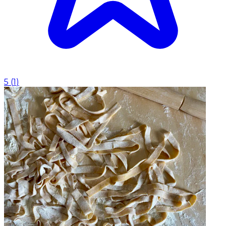
5
(
1
)