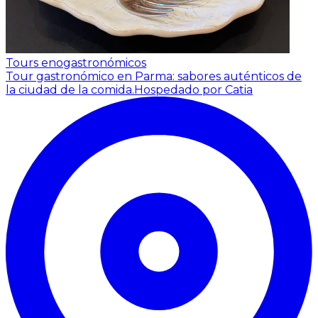
Tours enogastronómicos
Tour gastronómico en Parma: sabores auténticos de
la ciudad de la comida.
Hospedado por Catia