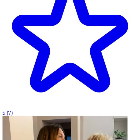
5
(
7
)