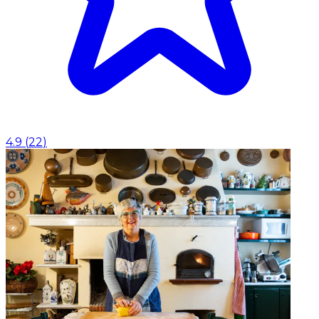
4.9
(
22
)