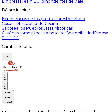
Empresas
Team Building
Agentes de viaje
Déjate inspirar
Experiencias de los productores
Recetario
Cesarine
Escuelad de Cocina
Saborea los Pueblos
Casas históricas
Quiénes somos
Únete a nosotros
Sostenibilidad
Prensa
& RR.PP.
Cambiar idioma
1
1
mapa
Experiencias culinarias inolvidables: Experiencias gast