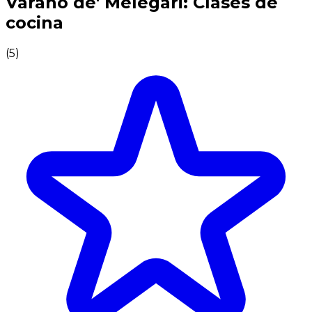
Varano de' Melegari: Clases de
cocina
(
5
)