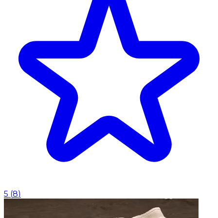
5
(
8
)