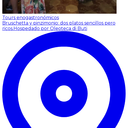
Tours enogastronómicos
Bruschetta y pinzimonio: dos platos sencillos pero
ricos.
Hospedado por Oleoteca di Buti