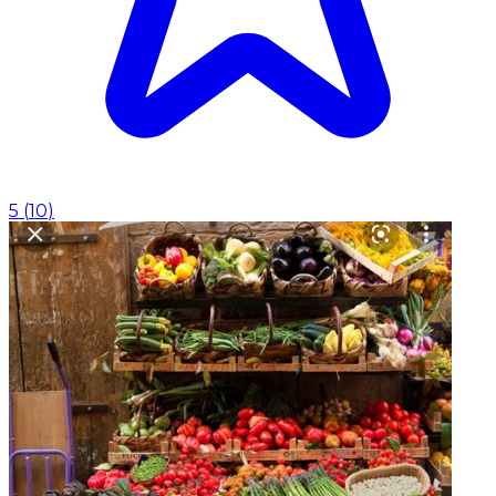
5
(
10
)