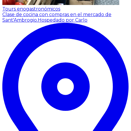
Tours enogastronómicos
Clase de cocina con compras en el mercado de
Sant'Ambrogio.
Hospedado por Carlo