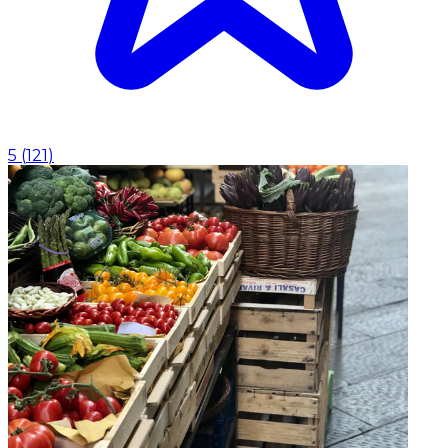
5
(
121
)