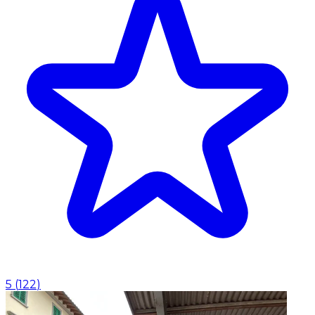
5
(
122
)