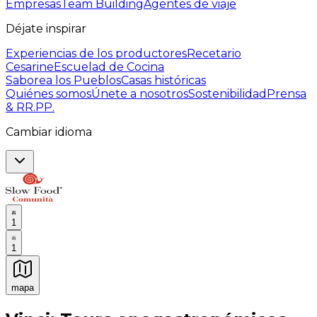
Empresas
Team Building
Agentes de viaje
Déjate inspirar
Experiencias de los productores
Recetario
Cesarine
Escuelad de Cocina
Saborea los Pueblos
Casas históricas
Quiénes somos
Únete a nosotros
Sostenibilidad
Prensa
& RR.PP.
Cambiar idioma
1
1
mapa
Experiencias culinarias inolvidables: Experiencias gast