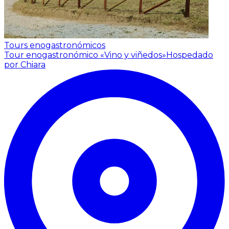
Tours enogastronómicos
Tour enogastronómico «Vino y viñedos»
Hospedado
por Chiara