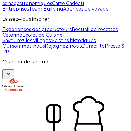
œnogastronomiques
Carte Cadeau
Entreprises
Team Building
Agences de voyage
Laissez-vous inspirer
Expériences des producteurs
Recueil de recettes
Cesarine
Ècoles de Cuisine
Savourez les villages
Maisons historiques
Qui sommes-nous
Rejoignez-nous
Durabilité
Presse &
RP
Changer de langue