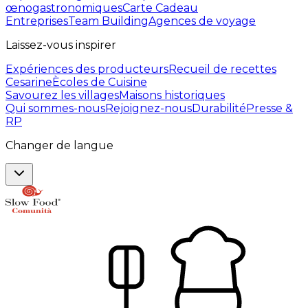
œnogastronomiques
Carte Cadeau
Entreprises
Team Building
Agences de voyage
Laissez-vous inspirer
Expériences des producteurs
Recueil de recettes
Cesarine
Ècoles de Cuisine
Savourez les villages
Maisons historiques
Qui sommes-nous
Rejoignez-nous
Durabilité
Presse &
RP
Changer de langue