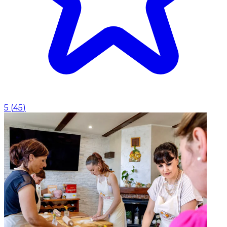
5
(
45
)