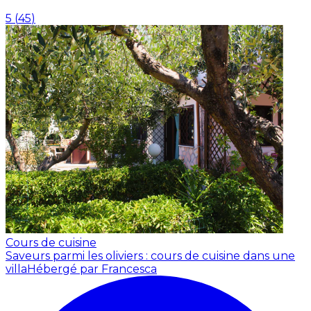
5
(
45
)
Cours de cuisine
Saveurs parmi les oliviers : cours de cuisine dans une
villa
Hébergé par Francesca