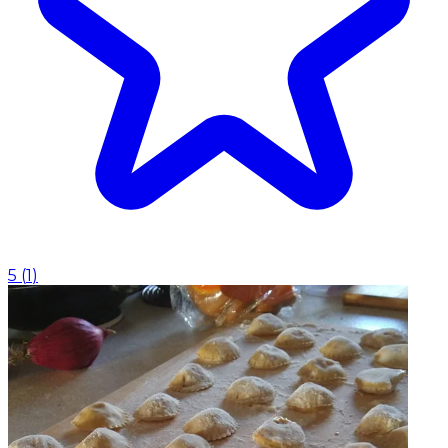
5
(
1
)