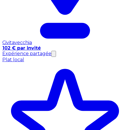
Civitavecchia
102 € par invité
Expérience partagée
Plat local