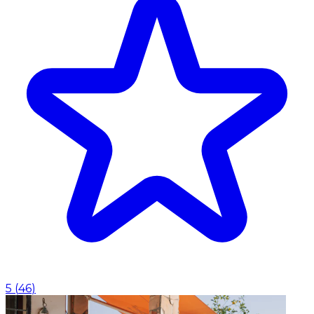
5
(
46
)