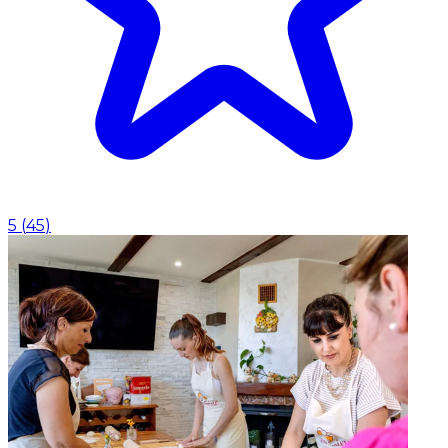
5
(
45
)