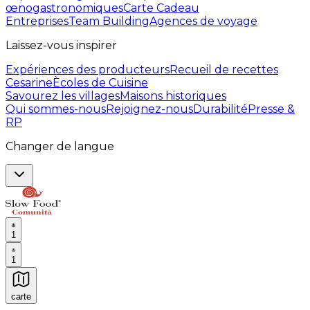
œnogastronomiques
Carte Cadeau
Entreprises
Team Building
Agences de voyage
Laissez-vous inspirer
Expériences des producteurs
Recueil de recettes
Cesarine
Ècoles de Cuisine
Savourez les villages
Maisons historiques
Qui sommes-nous
Rejoignez-nous
Durabilité
Presse &
RP
Changer de langue
1
1
carte