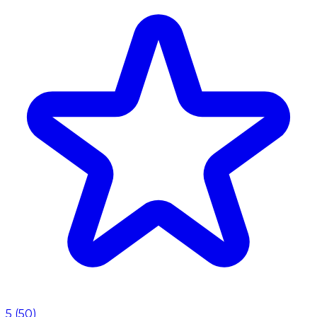
5
(
50
)