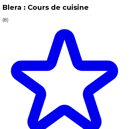
Expériences culinaires inoubliables : Expériences gas
Blera : Cours de cuisine
(
8
)