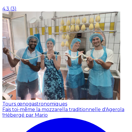
4.3
(
3
)
Tours œnogastronomiques
Fais toi-même la mozzarella traditionnelle d'Agerola
!
Hébergé par Mario