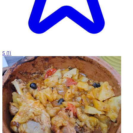
5
(
1
)