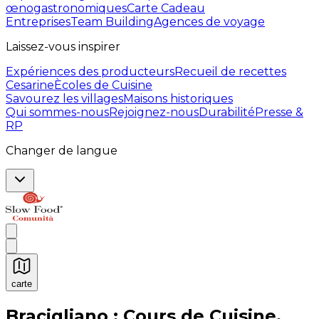
œnogastronomiques
Carte Cadeau
Entreprises
Team Building
Agences de voyage
Laissez-vous inspirer
Expériences des producteurs
Recueil de recettes
Cesarine
Ècoles de Cuisine
Savourez les villages
Maisons historiques
Qui sommes-nous
Rejoignez-nous
Durabilité
Presse &
RP
Changer de langue
carte
Expériences culinaires inoubliables : Expériences gas
Bracigliano : Cours de Cuisine,