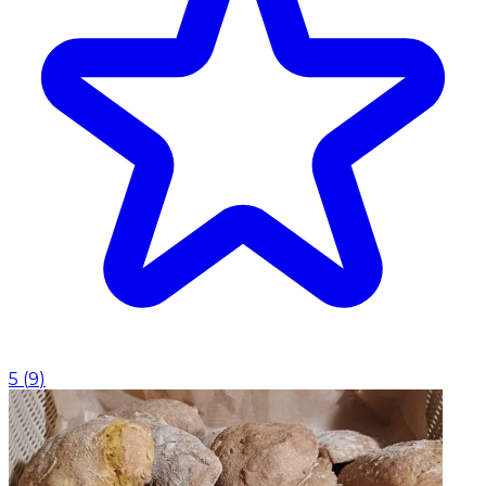
5
(
9
)