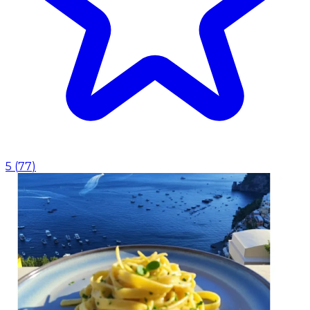
5
(
77
)