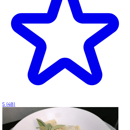
5
(
48
)