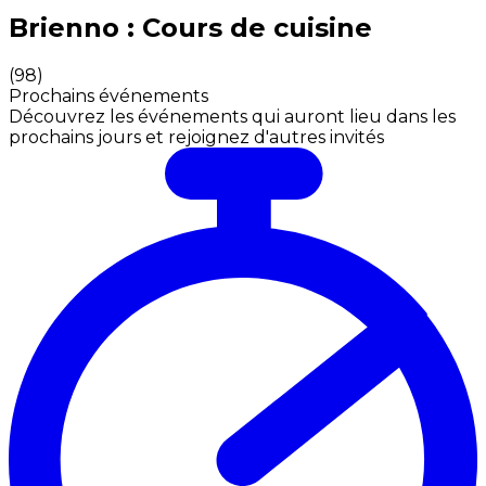
Expériences culinaires inoubliables : Expériences gas
Brienno : Cours de cuisine
(
98
)
Prochains événements
Découvrez les événements qui auront lieu dans les
prochains jours et rejoignez d'autres invités