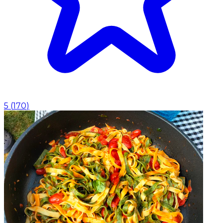
5
(
170
)