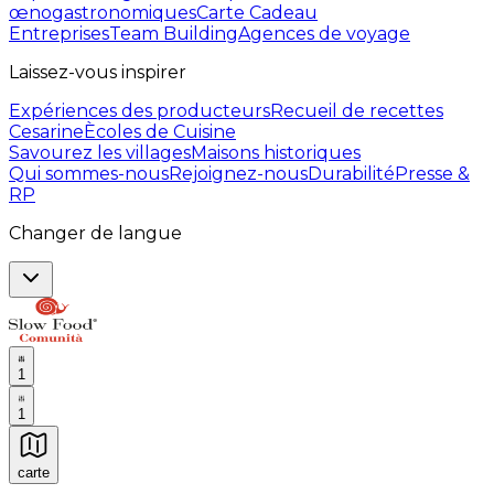
œnogastronomiques
Carte Cadeau
Entreprises
Team Building
Agences de voyage
Laissez-vous inspirer
Expériences des producteurs
Recueil de recettes
Cesarine
Ècoles de Cuisine
Savourez les villages
Maisons historiques
Qui sommes-nous
Rejoignez-nous
Durabilité
Presse &
RP
Changer de langue
1
1
carte