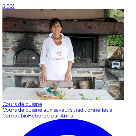
5
(
19
)
Cours de cuisine
Cours de cuisine aux saveurs traditionnelles à
Cernobbio
Hébergé par Anna