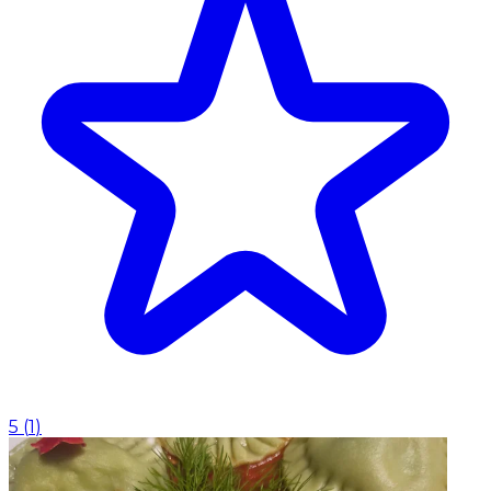
5
(
1
)