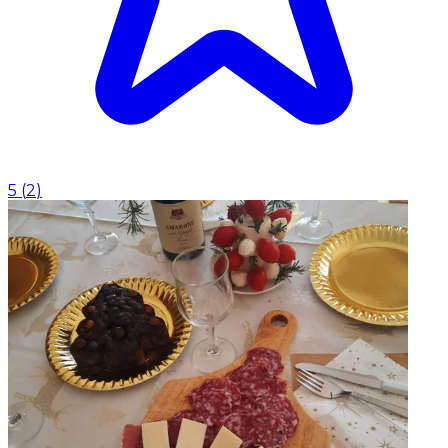
5
(
2
)