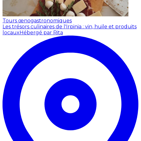
Tours œnogastronomiques
Les trésors culinaires de l'Irpinia : vin, huile et produits
locaux
Hébergé par Rita