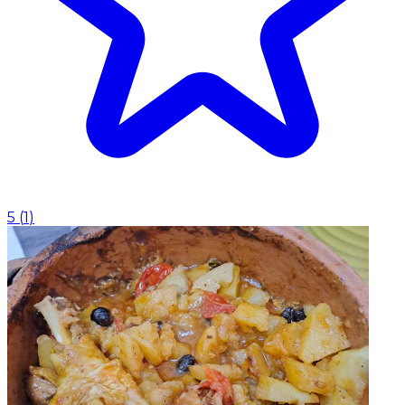
5
(
1
)