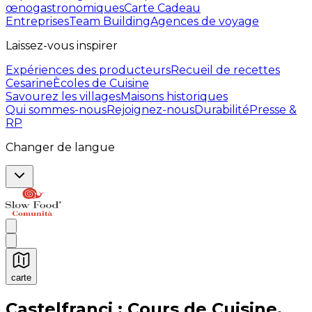
œnogastronomiques
Carte Cadeau
Entreprises
Team Building
Agences de voyage
Laissez-vous inspirer
Expériences des producteurs
Recueil de recettes
Cesarine
Ècoles de Cuisine
Savourez les villages
Maisons historiques
Qui sommes-nous
Rejoignez-nous
Durabilité
Presse &
RP
Changer de langue
carte
Expériences culinaires inoubliables : Expériences gas
Castelfranci : Cours de Cuisine,