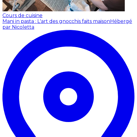
Cours de cuisine
Mani in pasta : L'art des gnocchis faits maison
Hébergé
par Nicoletta