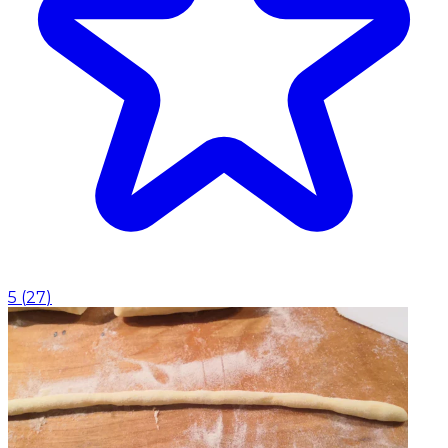
5
(
27
)