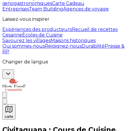
œnogastronomiques
Carte Cadeau
Entreprises
Team Building
Agences de voyage
Laissez-vous inspirer
Expériences des producteurs
Recueil de recettes
Cesarine
Ècoles de Cuisine
Savourez les villages
Maisons historiques
Qui sommes-nous
Rejoignez-nous
Durabilité
Presse &
RP
Changer de langue
carte
Expériences culinaires inoubliables : Expériences gas
Civitaquana : Cours de Cuisine,