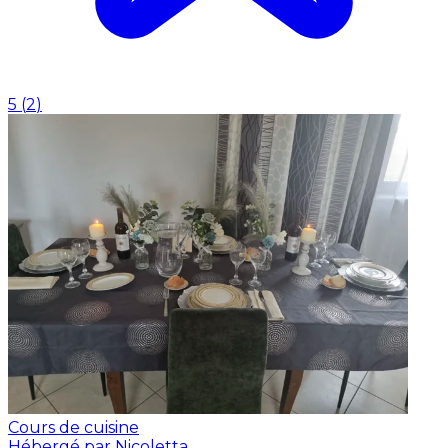
5
(
2
)
Cours de cuisine
Hébergé par Nicoletta