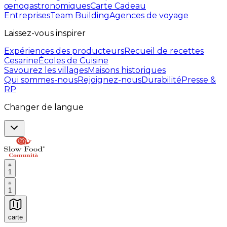
œnogastronomiques
Carte Cadeau
Entreprises
Team Building
Agences de voyage
Laissez-vous inspirer
Expériences des producteurs
Recueil de recettes
Cesarine
Ècoles de Cuisine
Savourez les villages
Maisons historiques
Qui sommes-nous
Rejoignez-nous
Durabilité
Presse &
RP
Changer de langue
1
1
carte