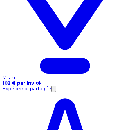
Milan
102 € par invité
Expérience partagée