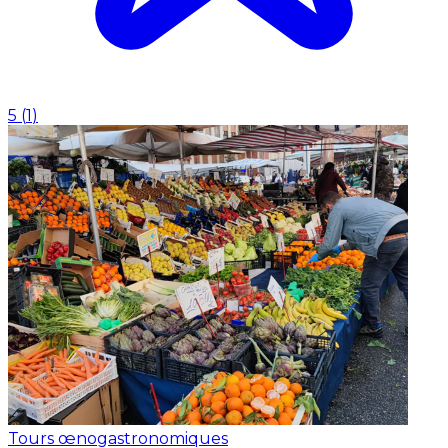
5
(
1
)
Tours œnogastronomiques