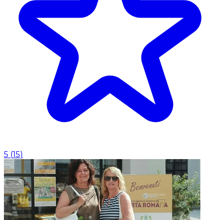
5
(
15
)