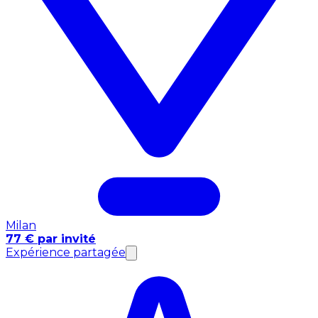
Milan
77 € par invité
Expérience partagée