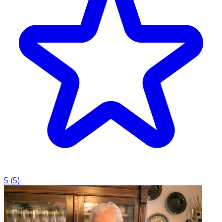
5
(
5
)