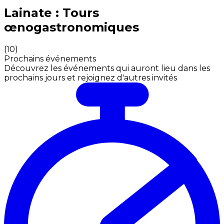
Expériences culinaires inoubliables : Expériences gas
Lainate : Tours
œnogastronomiques
(
10
)
Prochains événements
Découvrez les événements qui auront lieu dans les
prochains jours et rejoignez d'autres invités