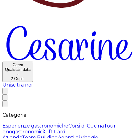
Cerca
Qualsiasi data
·
2
Ospiti
Unisciti a noi
Categorie
Esperienze gastronomiche
Corsi di Cucina
Tour
enogastronomici
Gift Card
Aziende
Team Building
Agenti di viaggio