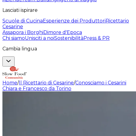
Lasciati ispirare
Scuole di Cucina
Esperienze dei Produttori
Ricettario
Cesarine
Assapora i Borghi
Dimore d'Epoca
Chi siamo
Unisciti a noi
Sostenibilità
Press & PR
Cambia lingua
Home
/
Il Ricettario di Cesarine
/
Conosciamo i Cesarini
Chiara e Francesco da Torino