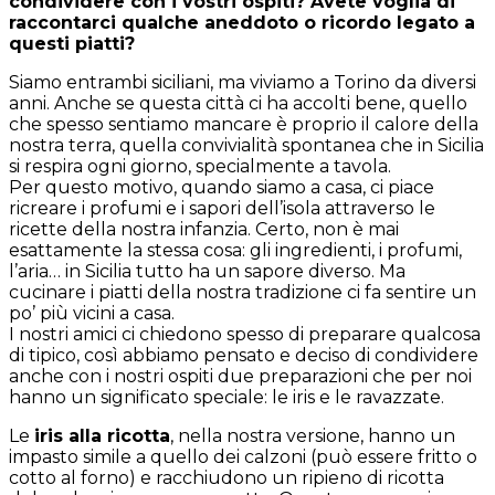
condividere con i vostri ospiti? Avete voglia di
raccontarci qualche aneddoto o ricordo legato a
questi piatti?
Siamo entrambi siciliani, ma viviamo a Torino da diversi
anni. Anche se questa città ci ha accolti bene, quello
che spesso sentiamo mancare è proprio il calore della
nostra terra, quella convivialità spontanea che in Sicilia
si respira ogni giorno, specialmente a tavola.
Per questo motivo, quando siamo a casa, ci piace
ricreare i profumi e i sapori dell’isola attraverso le
ricette della nostra infanzia. Certo, non è mai
esattamente la stessa cosa: gli ingredienti, i profumi,
l’aria… in Sicilia tutto ha un sapore diverso. Ma
cucinare i piatti della nostra tradizione ci fa sentire un
po’ più vicini a casa.
I nostri amici ci chiedono spesso di preparare qualcosa
di tipico, così abbiamo pensato e deciso di condividere
anche con i nostri ospiti due preparazioni che per noi
hanno un significato speciale: le iris e le ravazzate.
Le
iris alla ricotta
, nella nostra versione, hanno un
impasto simile a quello dei calzoni (può essere fritto o
cotto al forno) e racchiudono un ripieno di ricotta