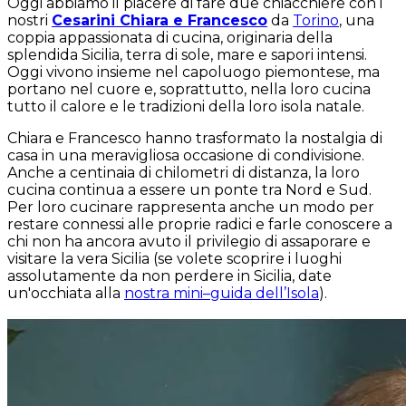
Oggi abbiamo il piacere di fare due chiacchiere con i
nostri
Cesarini Chiara e Francesco
da
Torino
, una
coppia appassionata di cucina, originaria della
splendida Sicilia, terra di sole, mare e sapori intensi.
Oggi vivono insieme nel capoluogo piemontese, ma
portano nel cuore e, soprattutto, nella loro cucina
tutto il calore e le tradizioni della loro isola natale.
Chiara e Francesco hanno trasformato la nostalgia di
casa in una meravigliosa occasione di condivisione.
Anche a centinaia di chilometri di distanza, la loro
cucina continua a essere un ponte tra Nord e Sud.
Per loro cucinare rappresenta anche un modo per
restare connessi alle proprie radici e farle conoscere a
chi non ha ancora avuto il privilegio di assaporare e
visitare la vera Sicilia (se volete scoprire i luoghi
assolutamente da non perdere in Sicilia, date
un'occhiata alla
nostra mini–guida dell’Isola
).