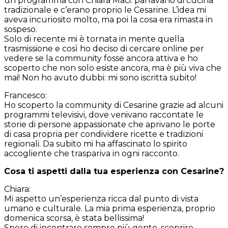
un programma con Chiara Maci: parlavano di cucina
tradizionale e c’erano proprio le Cesarine. L’idea mi
aveva incuriosito molto, ma poi la cosa era rimasta in
sospeso.
Solo di recente mi è tornata in mente quella
trasmissione e così ho deciso di cercare online per
vedere se la community fosse ancora attiva e ho
scoperto che non solo esiste ancora, ma è più viva che
mai! Non ho avuto dubbi: mi sono iscritta subito!
Francesco
:
Ho scoperto la community di Cesarine grazie ad alcuni
programmi televisivi, dove venivano raccontate le
storie di persone appassionate che aprivano le porte
di casa propria per condividere ricette e tradizioni
regionali. Da subito mi ha affascinato lo spirito
accogliente che traspariva in ogni racconto.
Cosa ti aspetti dalla tua esperienza con Cesarine?
Chiara
:
Mi aspetto un’esperienza ricca dal punto di vista
umano e culturale. La mia prima esperienza, proprio
domenica scorsa, è stata bellissima!
Spero di incontrare sempre più gente, scoprire