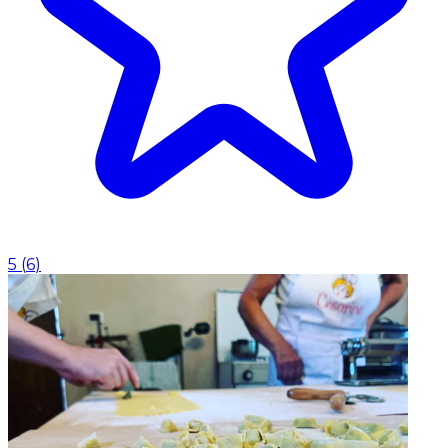
5
(
6
)