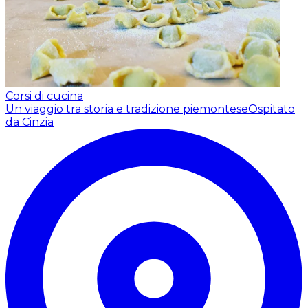
Corsi di cucina
Un viaggio tra storia e tradizione piemontese
Ospitato
da Cinzia