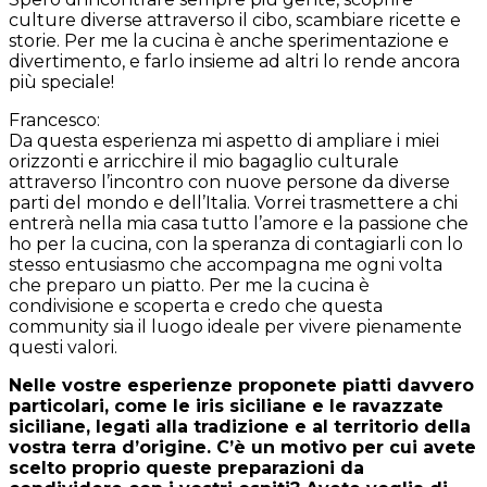
culture diverse attraverso il cibo, scambiare ricette e
storie. Per me la cucina è anche sperimentazione e
divertimento, e farlo insieme ad altri lo rende ancora
più speciale!
Francesco
:
Da questa esperienza mi aspetto di ampliare i miei
orizzonti e arricchire il mio bagaglio culturale
attraverso l’incontro con nuove persone da diverse
parti del mondo e dell’Italia. Vorrei trasmettere a chi
entrerà nella mia casa tutto l’amore e la passione che
ho per la cucina, con la speranza di contagiarli con lo
stesso entusiasmo che accompagna me ogni volta
che preparo un piatto. Per me la cucina è
condivisione e scoperta e credo che questa
community sia il luogo ideale per vivere pienamente
questi valori.
Nelle vostre esperienze proponete piatti davvero
particolari, come le iris siciliane e le ravazzate
siciliane, legati alla tradizione e al territorio della
vostra terra d’origine. C’è un motivo per cui avete
scelto proprio queste preparazioni da