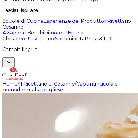
Lasciati ispirare
Scuole di Cucina
Esperienze dei Produttori
Ricettario
Cesarine
Assapora i Borghi
Dimore d'Epoca
Chi siamo
Unisciti a noi
Sostenibilità
Press & PR
Cambia lingua
Home
/
Il Ricettario di Cesarine
/
Capunti rucola e
pomodorini alla pugliese