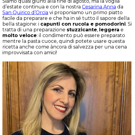
Siamo quasi giunti alla fine di agosto, ma la voglia
d’estate continua e con la nostra
Cesarina Anna
da
San Quirico d’Orcia
vi proponiamo un primo piatto
facile da preparare e che ha in sé tutto il sapore della
bella stagione: i
capunti con rucola e pomodorini
. Si
tratta di una preparazione
stuzzicante
,
leggera
e
molto veloce
: il condimento può essere preparato
mentre la pasta cuoce, quindi potete usare questa
ricetta anche come àncora di salvezza per una cena
improvvisata con amici!