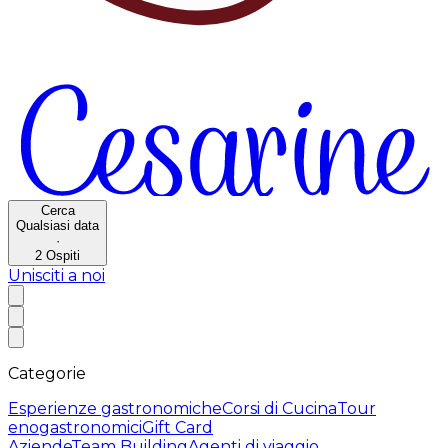
Cerca
Qualsiasi data
·
2
Ospiti
Unisciti a noi
Categorie
Esperienze gastronomiche
Corsi di Cucina
Tour
enogastronomici
Gift Card
Aziende
Team Building
Agenti di viaggio