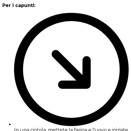
Per i capunti:
In una ciotola, mettete la farina e l'uovo e iniziate