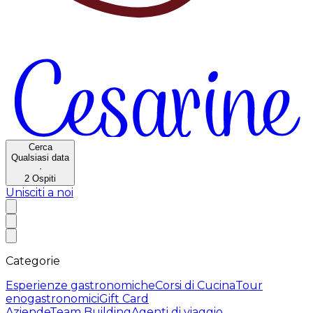
Cerca
Qualsiasi data
·
2
Ospiti
Unisciti a noi
Categorie
Esperienze gastronomiche
Corsi di Cucina
Tour
enogastronomici
Gift Card
Aziende
Team Building
Agenti di viaggio