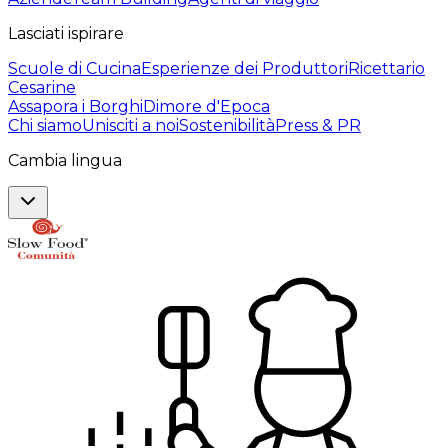
Lasciati ispirare
Scuole di Cucina
Esperienze dei Produttori
Ricettario
Cesarine
Assapora i Borghi
Dimore d'Epoca
Chi siamo
Unisciti a noi
Sostenibilità
Press & PR
Cambia lingua