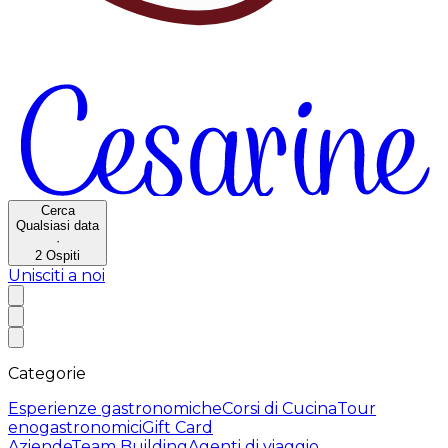
Cerca
Qualsiasi data
·
2
Ospiti
Unisciti a noi
Categorie
Esperienze gastronomiche
Corsi di Cucina
Tour
enogastronomici
Gift Card
Aziende
Team Building
Agenti di viaggio