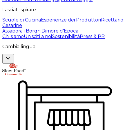
Lasciati ispirare
Scuole di Cucina
Esperienze dei Produttori
Ricettario
Cesarine
Assapora i Borghi
Dimore d'Epoca
Chi siamo
Unisciti a noi
Sostenibilità
Press & PR
Cambia lingua