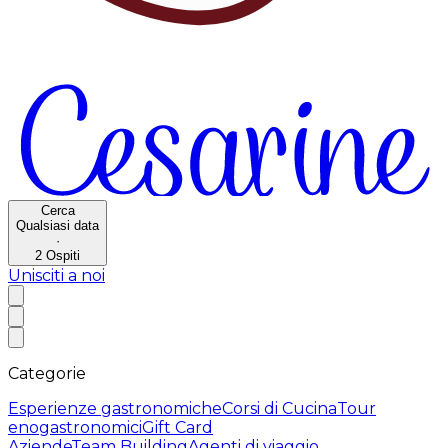
Cerca
Qualsiasi data
·
2
Ospiti
Unisciti a noi
Categorie
Esperienze gastronomiche
Corsi di Cucina
Tour
enogastronomici
Gift Card
Aziende
Team Building
Agenti di viaggio