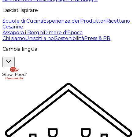
Lasciati ispirare
Scuole di Cucina
Esperienze dei Produttori
Ricettario
Cesarine
Assapora i Borghi
Dimore d'Epoca
Chi siamo
Unisciti a noi
Sostenibilità
Press & PR
Cambia lingua