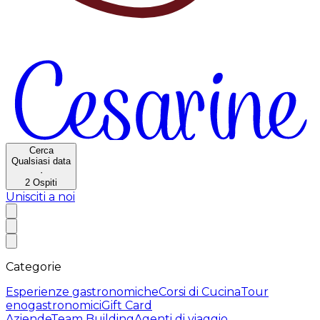
Cerca
Qualsiasi data
·
2
Ospiti
Unisciti a noi
Categorie
Esperienze gastronomiche
Corsi di Cucina
Tour
enogastronomici
Gift Card
Aziende
Team Building
Agenti di viaggio