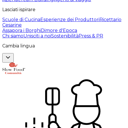
Lasciati ispirare
Scuole di Cucina
Esperienze dei Produttori
Ricettario
Cesarine
Assapora i Borghi
Dimore d'Epoca
Chi siamo
Unisciti a noi
Sostenibilità
Press & PR
Cambia lingua