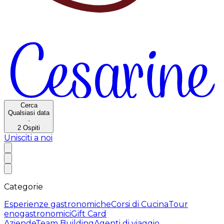
Cerca
Qualsiasi data
·
2
Ospiti
Unisciti a noi
Categorie
Esperienze gastronomiche
Corsi di Cucina
Tour
enogastronomici
Gift Card
Aziende
Team Building
Agenti di viaggio