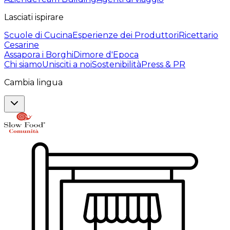
Lasciati ispirare
Scuole di Cucina
Esperienze dei Produttori
Ricettario
Cesarine
Assapora i Borghi
Dimore d'Epoca
Chi siamo
Unisciti a noi
Sostenibilità
Press & PR
Cambia lingua