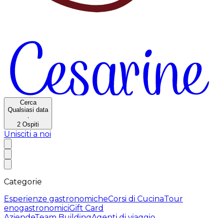
Cerca
Qualsiasi data
·
2
Ospiti
Unisciti a noi
Categorie
Esperienze gastronomiche
Corsi di Cucina
Tour
enogastronomici
Gift Card
Aziende
Team Building
Agenti di viaggio