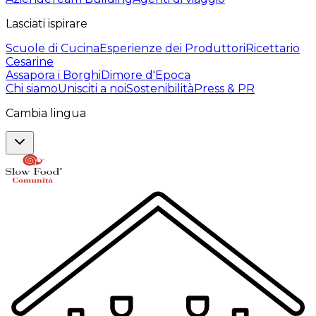
Lasciati ispirare
Scuole di Cucina
Esperienze dei Produttori
Ricettario
Cesarine
Assapora i Borghi
Dimore d'Epoca
Chi siamo
Unisciti a noi
Sostenibilità
Press & PR
Cambia lingua