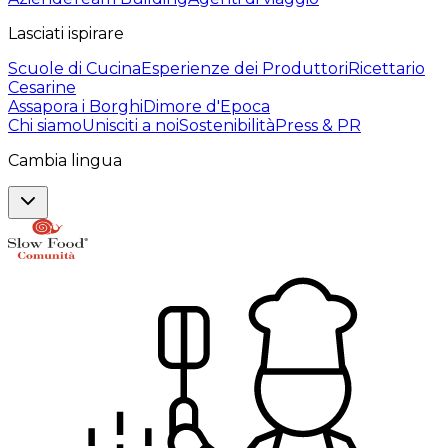
Lasciati ispirare
Scuole di Cucina
Esperienze dei Produttori
Ricettario
Cesarine
Assapora i Borghi
Dimore d'Epoca
Chi siamo
Unisciti a noi
Sostenibilità
Press & PR
Cambia lingua