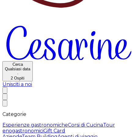
Cerca
Qualsiasi data
·
2
Ospiti
Unisciti a noi
Categorie
Esperienze gastronomiche
Corsi di Cucina
Tour
enogastronomici
Gift Card
Aziende
Team Building
Agenti di viaggio