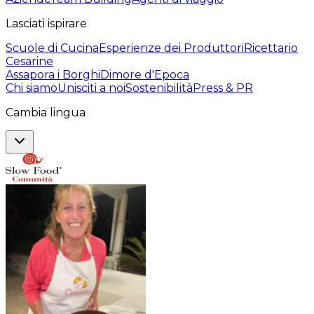
Lasciati ispirare
Scuole di Cucina
Esperienze dei Produttori
Ricettario
Cesarine
Assapora i Borghi
Dimore d'Epoca
Chi siamo
Unisciti a noi
Sostenibilità
Press & PR
Cambia lingua