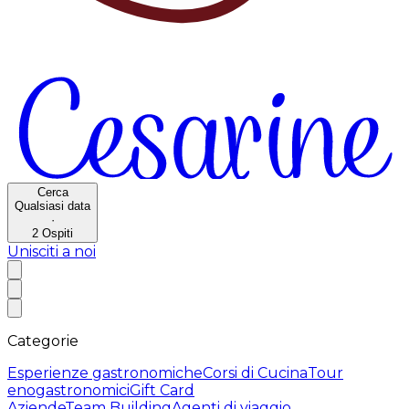
Cerca
Qualsiasi data
·
2
Ospiti
Unisciti a noi
Categorie
Esperienze gastronomiche
Corsi di Cucina
Tour
enogastronomici
Gift Card
Aziende
Team Building
Agenti di viaggio