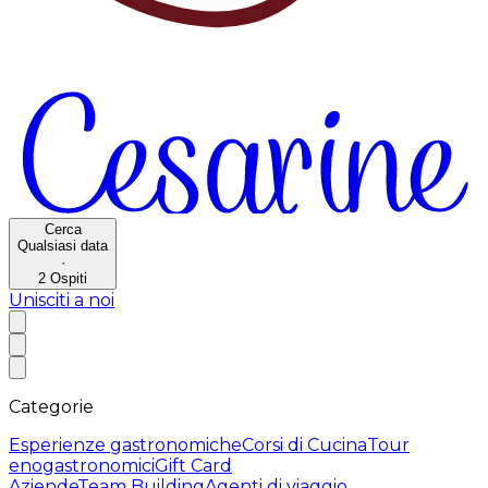
Cerca
Qualsiasi data
·
2
Ospiti
Unisciti a noi
Categorie
Esperienze gastronomiche
Corsi di Cucina
Tour
enogastronomici
Gift Card
Aziende
Team Building
Agenti di viaggio