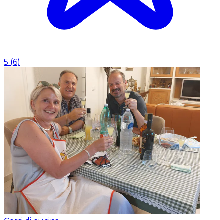
5
(
6
)