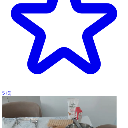
5
(
6
)