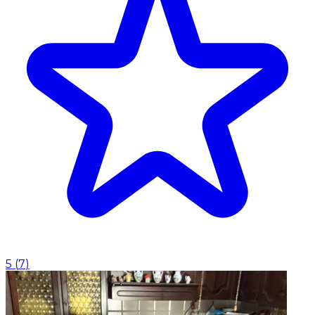
5
(
7
)