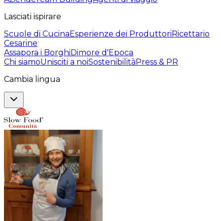
Lasciati ispirare
Scuole di Cucina
Esperienze dei Produttori
Ricettario
Cesarine
Assapora i Borghi
Dimore d'Epoca
Chi siamo
Unisciti a noi
Sostenibilità
Press & PR
Cambia lingua