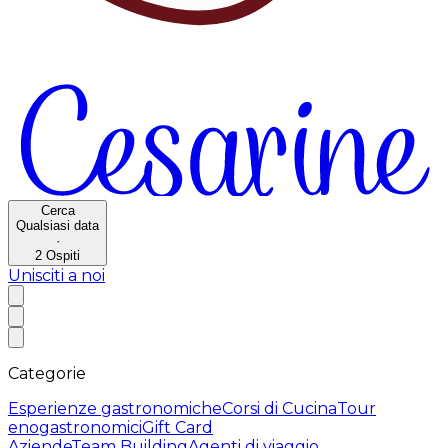
Cerca
Qualsiasi data
·
2
Ospiti
Unisciti a noi
Categorie
Esperienze gastronomiche
Corsi di Cucina
Tour
enogastronomici
Gift Card
Aziende
Team Building
Agenti di viaggio