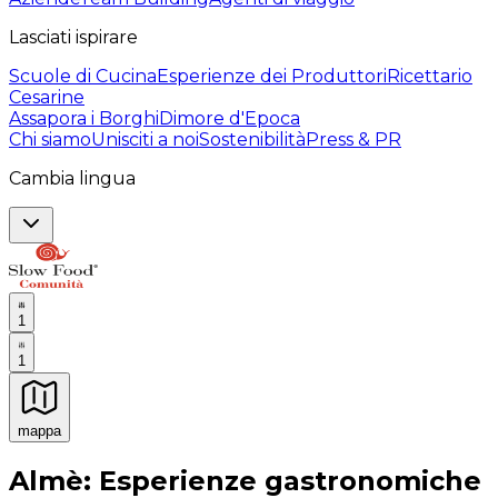
Lasciati ispirare
Scuole di Cucina
Esperienze dei Produttori
Ricettario
Cesarine
Assapora i Borghi
Dimore d'Epoca
Chi siamo
Unisciti a noi
Sostenibilità
Press & PR
Cambia lingua
1
1
mappa
Esperienze culinarie indimenticabili: Esperienze gastro
Almè: Esperienze gastronomiche