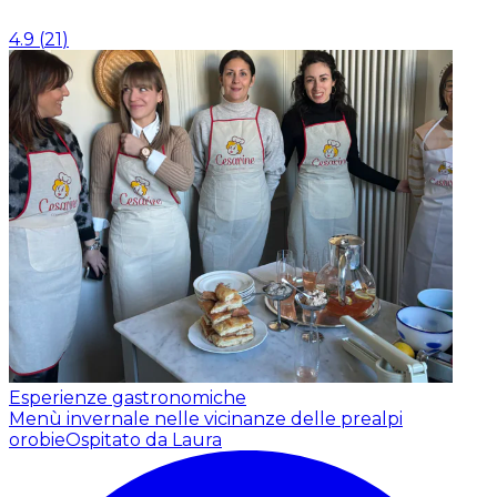
4.9
(
21
)
Esperienze gastronomiche
Menù invernale nelle vicinanze delle prealpi
orobie
Ospitato da Laura