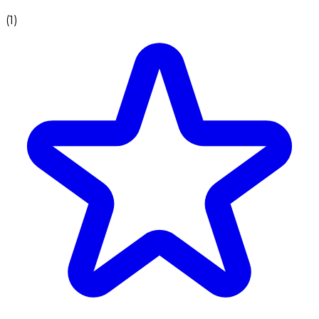
(
1
)