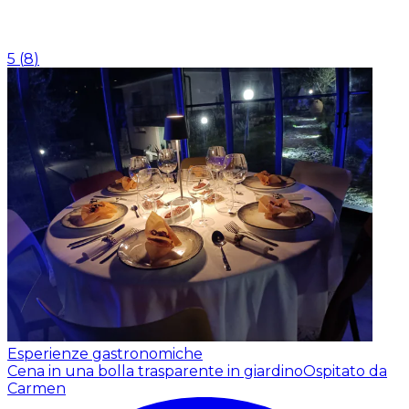
5
(
8
)
Esperienze gastronomiche
Cena in una bolla trasparente in giardino
Ospitato da
Carmen