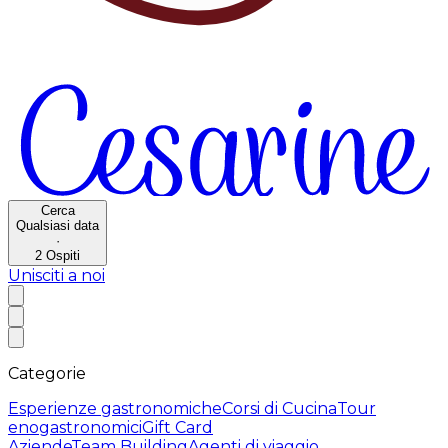
Cerca
Qualsiasi data
·
2
Ospiti
Unisciti a noi
Categorie
Esperienze gastronomiche
Corsi di Cucina
Tour
enogastronomici
Gift Card
Aziende
Team Building
Agenti di viaggio