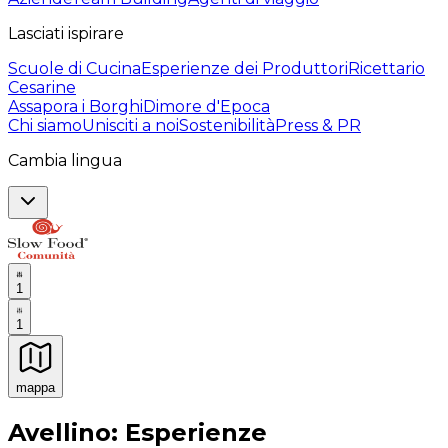
Lasciati ispirare
Scuole di Cucina
Esperienze dei Produttori
Ricettario
Cesarine
Assapora i Borghi
Dimore d'Epoca
Chi siamo
Unisciti a noi
Sostenibilità
Press & PR
Cambia lingua
1
1
mappa
Esperienze culinarie indimenticabili: Esperienze gastro
Avellino: Esperienze