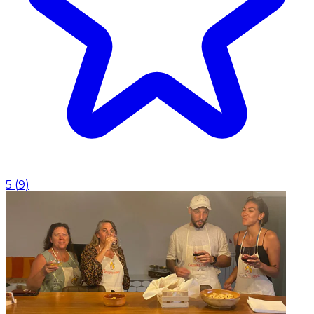
5
(
9
)