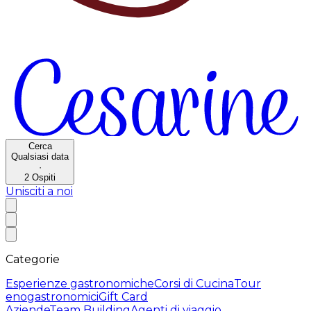
Cerca
Qualsiasi data
·
2
Ospiti
Unisciti a noi
Categorie
Esperienze gastronomiche
Corsi di Cucina
Tour
enogastronomici
Gift Card
Aziende
Team Building
Agenti di viaggio