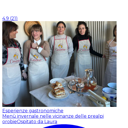
4.9
(
21
)
Esperienze gastronomiche
Menù invernale nelle vicinanze delle prealpi
orobie
Ospitato da Laura