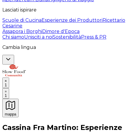
Lasciati ispirare
Scuole di Cucina
Esperienze dei Produttori
Ricettario
Cesarine
Assapora i Borghi
Dimore d'Epoca
Chi siamo
Unisciti a noi
Sostenibilità
Press & PR
Cambia lingua
1
1
mappa
Esperienze culinarie indimenticabili: Esperienze gastro
Cassina Fra Martino: Esperienze