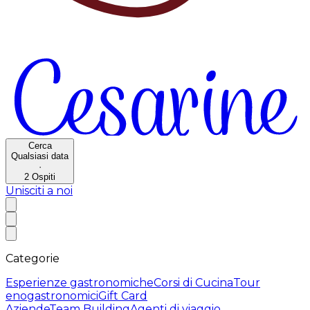
Cerca
Qualsiasi data
·
2
Ospiti
Unisciti a noi
Categorie
Esperienze gastronomiche
Corsi di Cucina
Tour
enogastronomici
Gift Card
Aziende
Team Building
Agenti di viaggio