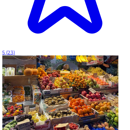
5
(
23
)