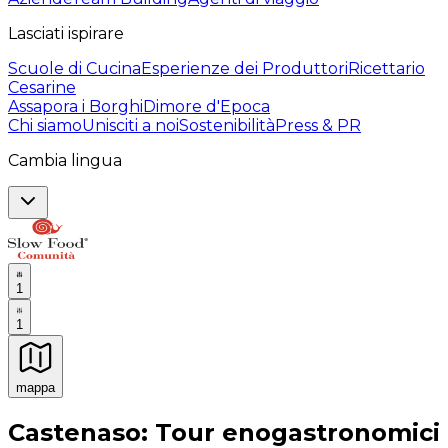
Lasciati ispirare
Scuole di Cucina
Esperienze dei Produttori
Ricettario
Cesarine
Assapora i Borghi
Dimore d'Epoca
Chi siamo
Unisciti a noi
Sostenibilità
Press & PR
Cambia lingua
1
1
mappa
Esperienze culinarie indimenticabili: Esperienze gastro
Castenaso: Tour enogastronomici