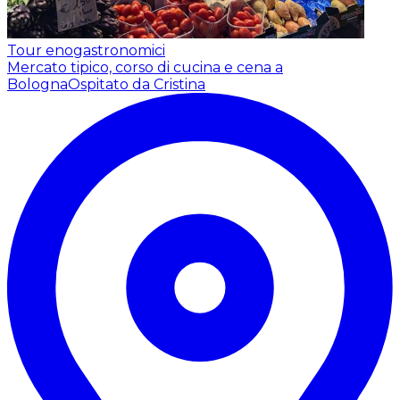
Tour enogastronomici
Mercato tipico, corso di cucina e cena a
Bologna
Ospitato da Cristina