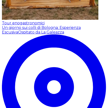
Tour enogastronomici
Un giorno sui colli di Bologna: Esperienza
Escusiva
Ospitato da La Galeazza