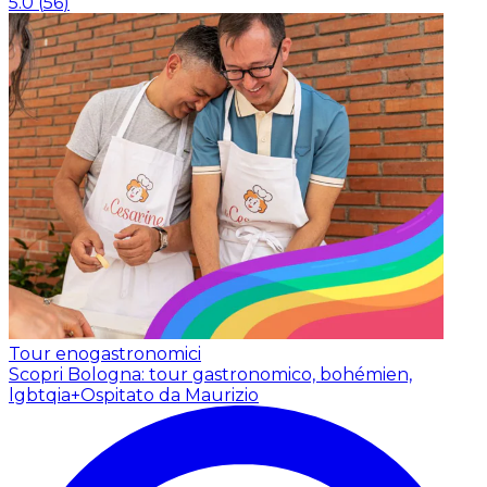
5.0
(
56
)
Tour enogastronomici
Scopri Bologna: tour gastronomico, bohémien,
lgbtqia+
Ospitato da Maurizio