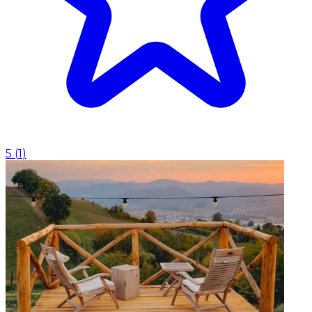
5
(
1
)