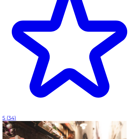
5
(
34
)