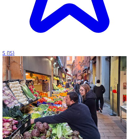
5
(
15
)