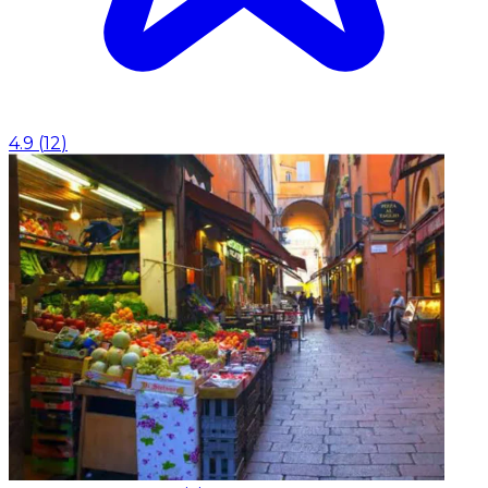
4.9
(
12
)