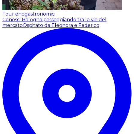
Tour enogastronomici
Conosci Bologna passeggiando tra le vie del
mercato
Ospitato da Eleonora e Federico