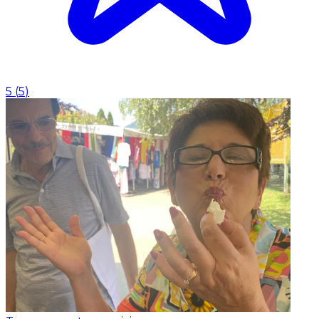
5
(
5
)