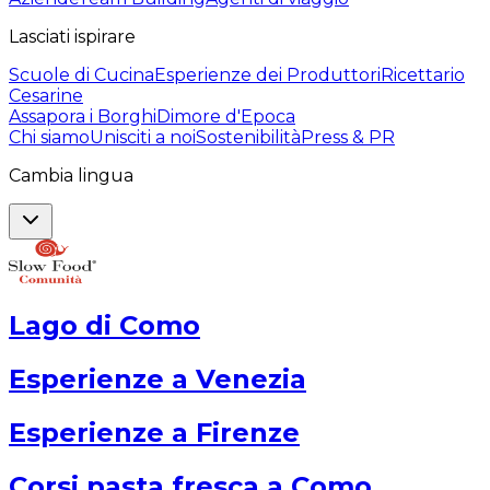
Lasciati ispirare
Scuole di Cucina
Esperienze dei Produttori
Ricettario
Cesarine
Assapora i Borghi
Dimore d'Epoca
Chi siamo
Unisciti a noi
Sostenibilità
Press & PR
Cambia lingua
Lago di Como
Esperienze a Venezia
Esperienze a Firenze
Corsi pasta fresca a Como