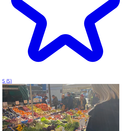
5
(
5
)