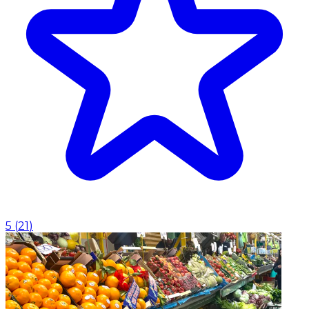
5
(
21
)