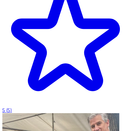
5
(
5
)