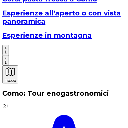
Esperienze all'aperto o con vista
panoramica
Esperienze in montagna
1
1
mappa
Esperienze culinarie indimenticabili: Esperienze gastro
Como: Tour enogastronomici
(
6
)