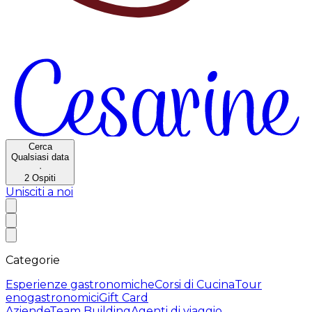
Cerca
Qualsiasi data
·
2
Ospiti
Unisciti a noi
Categorie
Esperienze gastronomiche
Corsi di Cucina
Tour
enogastronomici
Gift Card
Aziende
Team Building
Agenti di viaggio